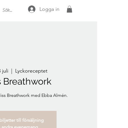
Logga in
 juli
  |  
Lyckoreceptet
s Breathwork
Bliss Breathwork med Ebba Almén.
iljetter till försäljning
 andra evenemang