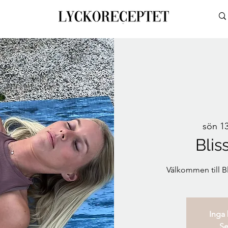
sön 13
Blis
Välkommen till 
Inga b
Se