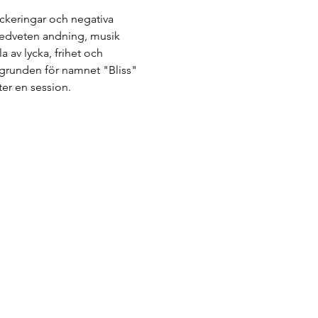
ockeringar och negativa 
medveten andning, musik 
 av lycka, frihet och 
är grunden för namnet "Bliss" 
er en session.