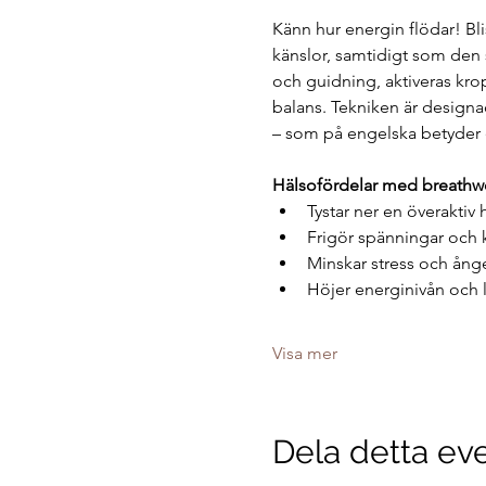
Känn hur energin flödar! Bli
känslor, samtidigt som den
och guidning, aktiveras krop
balans. Tekniken är designad 
– som på engelska betyder e
Hälsofördelar med breathw
Tystar ner en överaktiv 
Frigör spänningar och 
Minskar stress och ång
Höjer energinivån och l
Visa mer
Dela detta e