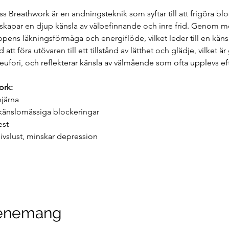
ss Breathwork är en andningsteknik som syftar till att frigöra bl
 skapar en djup känsla av välbefinnande och inre frid. Genom 
pens läkningsförmåga och energiflöde, vilket leder till en känsla
att föra utövaren till ett tillstånd av lätthet och glädje, vilket 
ufori, och reflekterar känsla av välmående som ofta upplevs eft
ork:
hjärna
känslomässiga blockeringar
est
ivslust, minskar depression
venemang