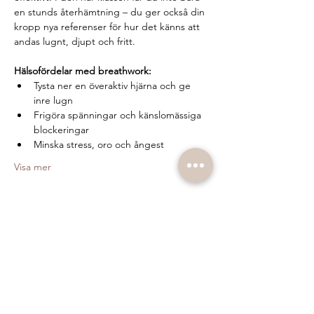
en stunds återhämtning – du ger också din 
kropp nya referenser för hur det känns att 
andas lugnt, djupt och fritt.
Hälsofördelar med breathwork:
Tysta ner en överaktiv hjärna och ge 
inre lugn
Frigöra spänningar och känslomässiga 
blockeringar
Minska stress, oro och ångest
Visa mer
Biljetter
Slutsåld
Biljettyp
Breathwork