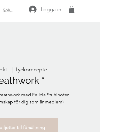
Logga in
 okt.
  |  
Lyckoreceptet
eathwork *
reathwork med Felicia Stuhlhofer.
emskap för dig som är medlem)
iljetter till försäljning