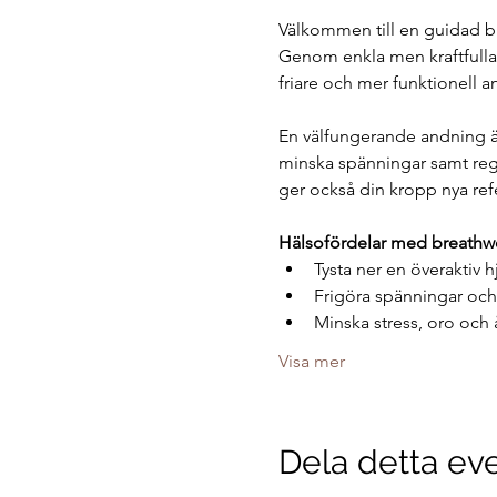
Välkommen till en guidad br
Genom enkla men kraftfulla 
friare och mer funktionell a
En välfungerande andning är 
minska spänningar samt regle
ger också din kropp nya refe
Hälsofördelar med breathw
Tysta ner en överaktiv 
Frigöra spänningar och
Minska stress, oro och
Visa mer
Dela detta e