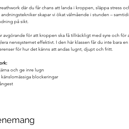
eathwork där du får chans att landa i kroppen, släppa stress och
andningstekniker skapar vi ökat välmående i stunden – samtidig
ndning på sikt.
avgörande för att kroppen ska få tillräckligt med syre och för a
ra nervsystemet effektivt. I den här klassen får du inte bara e
renser för hur det känns att andas lugnt, djupt och fritt.
ork:
hjärna och ge inre lugn
 känslomässiga blockeringar
 ångest
venemang