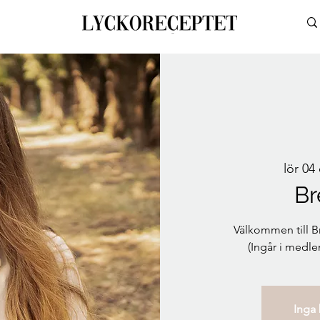
lör 04
Br
Välkommen till B
(Ingår i medl
Inga b