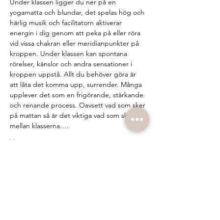
Under klassen ligger du ner på en 
yogamatta och blundar, det spelas hög och 
härlig musik och facilitatorn aktiverar 
energin i dig genom att peka på eller röra 
vid vissa chakran eller meridianpunkter på 
kroppen. Under klassen kan spontana 
rörelser, känslor och andra sensationer i 
kroppen uppstå. Allt du behöver göra är 
att låta det komma upp, surrender. Många 
upplever det som en frigörande, stärkande 
och renande process. Oavsett vad som sker 
på mattan så är det viktiga vad som sker 
mellan klasserna.…
Visa mer
Biljetter
Försäljning avslutad
Biljettyp