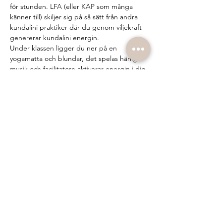
för stunden. LFA (eller KAP som många 
känner till) skiljer sig på så sätt från andra 
kundalini praktiker där du genom viljekraft 
genererar kundalini energin.
Under klassen ligger du ner på en 
yogamatta och blundar, det spelas härlig 
musik och facilitatorn aktiverar energin i dig 
genom att peka på eller röra vid vissa 
chakran eller meridianpunkter på kroppen. 
Under klassen kan spontana rörelser, 
känslor och andra sensationer i kroppen 
uppstå. Allt du behöver göra är att låta det 
komma upp, surrender. Många upplever 
det som en frigörande, stärkande och 
renande process. Oavsett vad som sker på 
mattan så är det viktiga vad som sker…
Visa mer
Dela detta evenemang