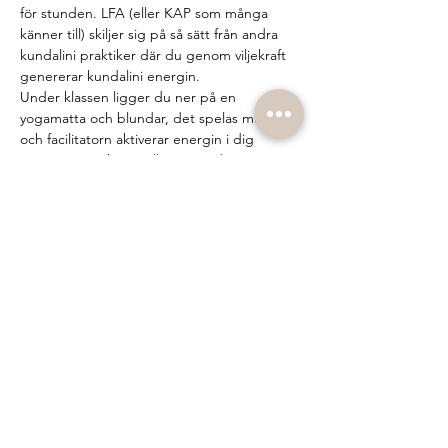
för stunden. LFA (eller KAP som många 
känner till) skiljer sig på så sätt från andra 
kundalini praktiker där du genom viljekraft 
genererar kundalini energin.
Under klassen ligger du ner på en 
yogamatta och blundar, det spelas musik 
och facilitatorn aktiverar energin i dig 
genom att peka på eller röra vid vissa 
chakran eller meridianpunkter på kroppen. 
Under klassen kan spontana rörelser, 
känslor och andra sensationer i kroppen 
uppstå. Allt du behöver göra är att låta det 
komma upp, surrender. Många upplever 
det som en frigörande, stärkande och 
renande process. Oavsett vad som sker på 
mattan så är det viktiga vad som sker 
mellan…
Visa mer