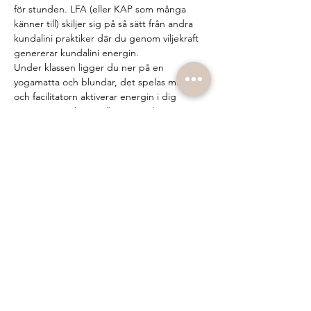
för stunden. LFA (eller KAP som många 
känner till) skiljer sig på så sätt från andra 
kundalini praktiker där du genom viljekraft 
genererar kundalini energin.
Under klassen ligger du ner på en 
yogamatta och blundar, det spelas musik 
och facilitatorn aktiverar energin i dig 
genom att peka på eller röra vid vissa 
chakran eller meridianpunkter på kroppen. 
Under klassen kan spontana rörelser, 
känslor och andra sensationer i kroppen 
uppstå. Allt du behöver göra är att låta det 
komma upp, surrender. Många upplever 
det som en frigörande, stärkande och 
renande process. Oavsett vad som sker på 
mattan så är det viktiga vad som sker 
mellan…
Visa mer