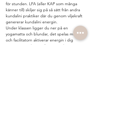
för stunden. LFA (eller KAP som många 
känner till) skiljer sig på så sätt från andra 
kundalini praktiker där du genom viljekraft 
genererar kundalini energin.
Under klassen ligger du ner på en 
yogamatta och blundar, det spelas musik 
och facilitatorn aktiverar energin i dig 
genom att peka på eller röra vid vissa 
chakran eller meridianpunkter på kroppen. 
Under klassen kan spontana rörelser, 
känslor och andra sensationer i kroppen 
uppstå. Allt du behöver göra är att låta det 
komma upp, surrender. Många upplever 
det som en frigörande, stärkande och 
renande process. Oavsett vad som sker på 
mattan så är det viktiga vad som sker 
mellan…
Visa mer