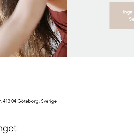
Inga b
Se
, 413 04 Göteborg, Sverige
nget