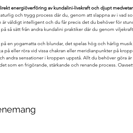
direkt energiöverföring av kundalini-livskraft och djupt medveta
naturlig och trygg process där du, genom att slappna av i vad so
är väldigt intelligent och du får precis det du behöver för stu
g på så sätt från andra kundalini praktiker där du genom viljekraf
 på en yogamatta och blundar, det spelas hög och härlig musik oc
a på eller röra vid vissa chakran eller meridianpunkter på krop
och andra sensationer i kroppen uppstå. Allt du behöver göra är
det som en frigörande, stärkande och renande process. Oavsett
venemang