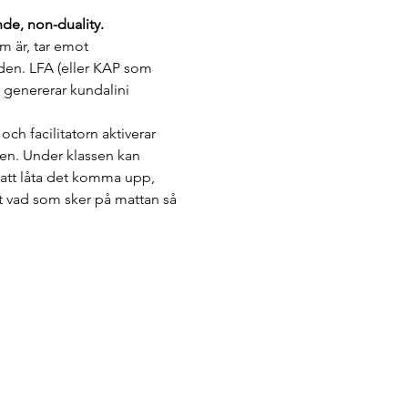
nde, non-duality.
m är, tar emot 
nden. LFA (eller KAP som 
t genererar kundalini 
h facilitatorn aktiverar 
pen. Under klassen kan 
 att låta det komma upp, 
 vad som sker på mattan så 