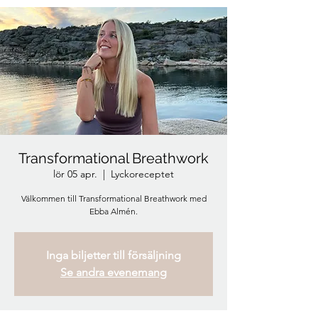
Transformational Breathwork
lör 05 apr.
  |  
Lyckoreceptet
Välkommen till Transformational Breathwork med
Ebba Almén.
Inga biljetter till försäljning
Se andra evenemang