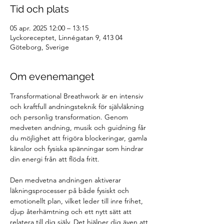
Tid och plats
05 apr. 2025 12:00 – 13:15
Lyckoreceptet, Linnégatan 9, 413 04
Göteborg, Sverige
Om evenemanget
Transformational Breathwork är en intensiv 
och kraftfull andningsteknik för självläkning 
och personlig transformation. Genom 
medveten andning, musik och guidning får 
du möjlighet att frigöra blockeringar, gamla 
känslor och fysiska spänningar som hindrar 
din energi från att flöda fritt.
Den medvetna andningen aktiverar 
läkningsprocesser på både fysiskt och 
emotionellt plan, vilket leder till inre frihet, 
djup återhämtning och ett nytt sätt att 
relatera till dig själv. Det hjälper dig även att 