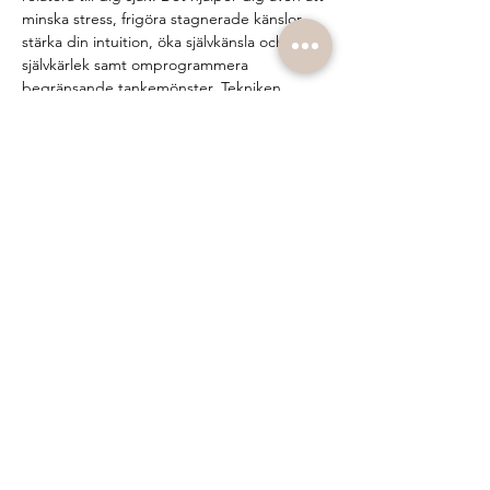
minska stress, frigöra stagnerade känslor, 
stärka din intuition, öka självkänsla och 
självkärlek samt omprogrammera 
begränsande tankemönster. Tekniken 
skapar en kroppslig respons som öppnar 
vägen för personlig utveckling och 
transformation.
Hälsofördelar med breathwork:
Tystar ner en överaktiv hjärna
Frigör spänningar och känslomässiga 
blockeringar
Minskar stress och ångest
Visa mer
Dela detta evenemang