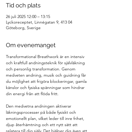
Tid och plats
26 juli 2025 12:00 – 13:15
Lyckoreceptet, Linnégatan 9, 413 04
Göteborg, Sverige
Om evenemanget
Transformational Breathwork är en intensiv 
och kraftfull andningsteknik för självläkning 
och personlig transformation. Genom 
medveten andning, musik och guidning får 
du möjlighet att frigöra blockeringar, gamla 
känslor och fysiska spänningar som hindrar 
din energi från att flöda fritt.
Den medvetna andningen aktiverar 
läkningsprocesser på både fysiskt och 
emotionellt plan, vilket leder till inre frihet, 
djup återhämtning och ett nytt sätt att 
relatera till dig själv. Det hjälper dig även att 