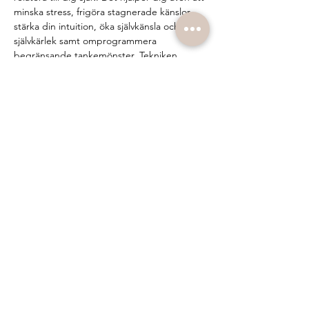
minska stress, frigöra stagnerade känslor, 
stärka din intuition, öka självkänsla och 
självkärlek samt omprogrammera 
begränsande tankemönster. Tekniken 
skapar en kroppslig respons som öppnar 
vägen för personlig utveckling och 
transformation.
Hälsofördelar med breathwork:
Tystar ner en överaktiv hjärna
Frigör spänningar och känslomässiga 
blockeringar
Minskar stress och ångest
Visa mer
Dela detta evenemang