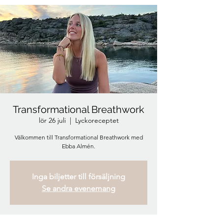
Transformational Breathwork
lör 26 juli
  |  
Lyckoreceptet
Välkommen till Transformational Breathwork med
Ebba Almén.
Inga biljetter till försäljning
Se andra evenemang