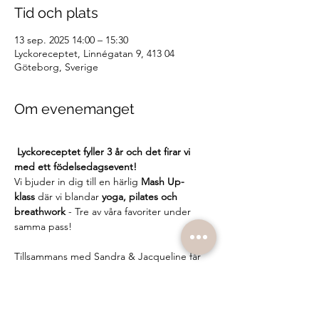
Tid och plats
13 sep. 2025 14:00 – 15:30
Lyckoreceptet, Linnégatan 9, 413 04
Göteborg, Sverige
Om evenemanget
Lyckoreceptet fyller 3 år och det firar vi 
med ett födelsedagsevent!
Vi bjuder in dig till en härlig 
Mash Up-
klass
 där vi blandar 
yoga, pilates och 
breathwork
 - Tre av våra favoriter under 
samma pass!
Tillsammans med Sandra & Jacqueline får 
du uppleva en stärkande, flödande och 
avslappnande stund där vi firar kroppen, 
rörelsen och gemenskap.
Efter klassen bjuder vi på något litet extra 