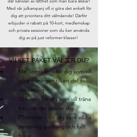
där känslan av lätthet som man bara älskar!
Med vår julkampanj vill vi göra det enkelt för
dig att prioritera ditt välmående! Därför
erbjuder vi rabatt på 10-kort, medlemskap
och privata sessioner som du kan använda
dig av på just reformer-klasser! ​​
VILKET PAKET VÄLJER DU?
Medlemskap – för dig som vill
göra träningen till en del av
din vardag
10-kort – för dig som vill träna
fritt, när det passar dig
PT-timmar – för dig som vill ha
personlig guidning och fullt
fokus