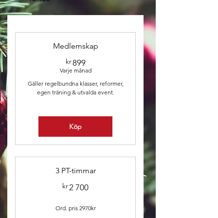
Medlemskap
kr
899kr
899
Varje månad
Gäller regelbundna klasser, reformer,
egen träning & utvalda event.
Köp
3 PT-timmar
kr
2 700kr
2 700
Ord. pris 2970kr