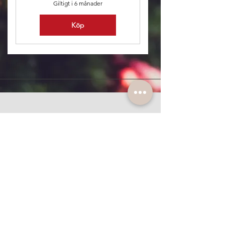
Giltigt i 6 månader
Köp
Skäm bort dig själv eller någon du älskar
med något meningsfullt, som gör skillnad
på riktigt! Låt vintern bli börjat på något
nytt - en starkare, lugnare och mer
närvarande version av dig själv!
Följ oss