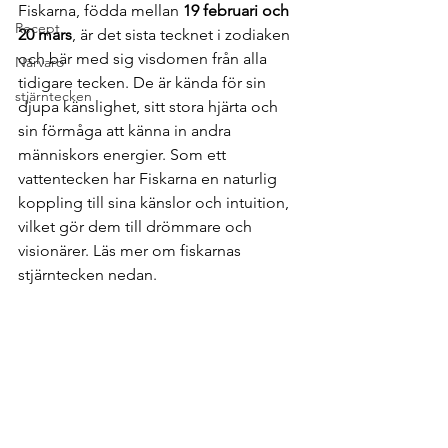
Fiskarna, födda mellan 
19 februari och 
Recept
20 mars
, är det sista tecknet i zodiaken 
och bär med sig visdomen från alla 
Närvaro
tidigare tecken. De är kända för sin 
stjärntecken
djupa känslighet, sitt stora hjärta och 
sin förmåga att känna in andra 
människors energier. Som ett 
vattentecken har Fiskarna en naturlig 
koppling till sina känslor och intuition, 
vilket gör dem till drömmare och 
visionärer. Läs mer om fiskarnas 
stjärntecken nedan.