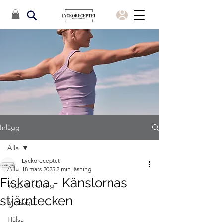
Inlägg
Alla
Lyckoreceptet
Alla
18 mars 2025
2 min läsning
Fiskarna - Känslornas
Yoga & träning
stjärntecken
Massage
Hälsa