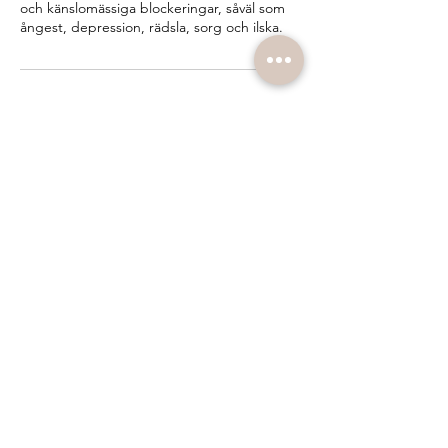
och känslomässiga blockeringar, såväl som
ångest, depression, rädsla, sorg och ilska.
Avbokningsvillkor
24 timmars avbokningspolicy.
Kontaktuppgifter
Lyckoreceptet, Linnégatan, Göteborg,
Sverige
0317304708
info@lyckoreceptet.se