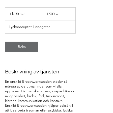
1 500
svenska
1 h 30 min
1
1 500 kr
kronor
3
0
Lyckoreceptet Linnégatan
m
i
n
Boka
Beskrivning av tjänsten
En enskild Breathworksession stöder så
många av de utmaningar som vi alla
upplever. Det minskar stress, skapar känslor
av öppenhet, kärlek, frid, tacksamhet,
klarhet, kommunikation och kontakt.
Enskild Breathworksession hjälper också till
att bearbeta trauman eller psykiska, fysiska