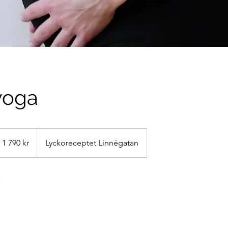
yoga
790
enska
1 790 kr
Lyckoreceptet Linnégatan
onor