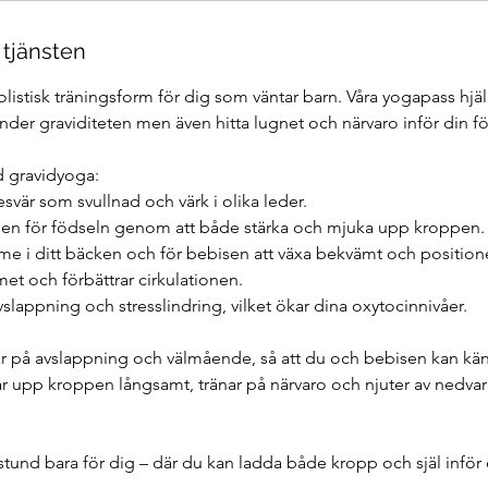
 tjänsten
listisk träningsform för dig som väntar barn. Våra yogapass hjä
der graviditeten men även hitta lugnet och närvaro inför din fö
d gravidyoga:
esvär som svullnad och värk i olika leder.
en för födseln genom att både stärka och mjuka upp kroppen.
me i ditt bäcken och för bebisen att växa bekvämt och positione
met och förbättrar cirkulationen.
vslappning och stresslindring, vilket ökar dina oxytocinnivåer.
rar på avslappning och välmående, så att du och bebisen kan kä
ar upp kroppen långsamt, tränar på närvaro och njuter av nedva
tund bara för dig – där du kan ladda både kropp och själ inför 