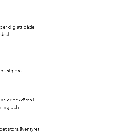
lper dig att både
dsel.
ra sig bra.
nna er bekväma i
rning och
det stora äventyret