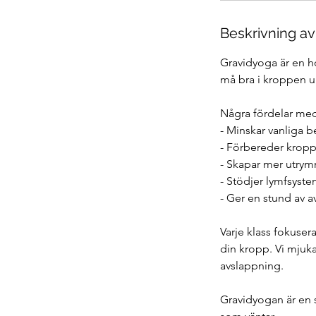
6
s
Beskrivning av
e
p
Gravidyoga är en ho
.
må bra i kroppen un
Några fördelar me
- Minskar vanliga b
- Förbereder kropp
- Skapar mer utrym
- Stödjer lymfsyste
- Ger en stund av a
Varje klass fokuse
din kropp. Vi mjuk
avslappning.
Gravidyogan är en s