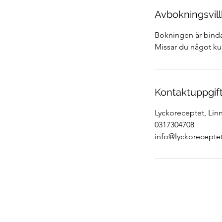
Avbokningsvill
Bokningen är binda
Missar du något kur
Kontaktuppgif
Lyckoreceptet, Lin
0317304708
info@lyckoreceptet