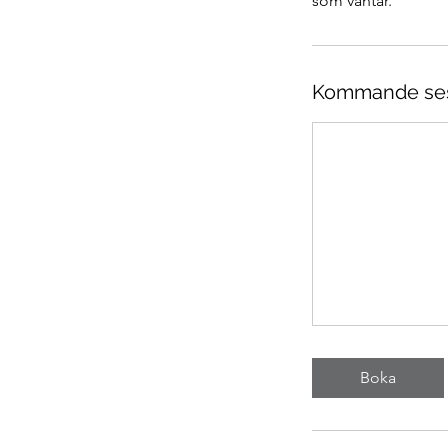
som väntar.
Kommande ses
Boka