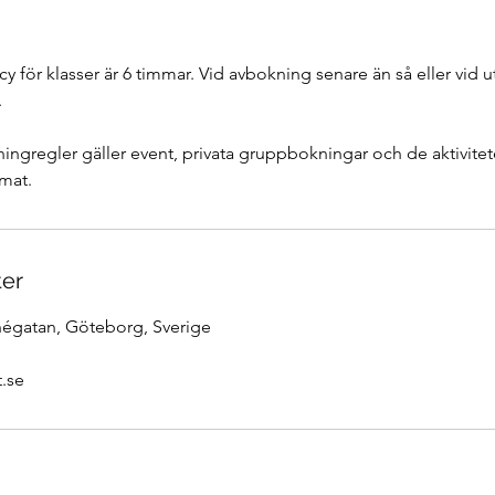
y för klasser är 6 timmar. Vid avbokning senare än så eller vid 
.
ngregler gäller event, privata gruppbokningar och de aktivitet
emat.
ter
négatan, Göteborg, Sverige
.se