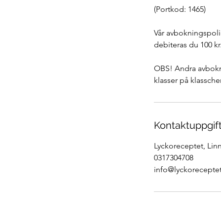
(Portkod: 1465)
Vår avbokningspolic
debiteras du 100 kr
OBS! Andra avbokni
klasser på klassch
Kontaktuppgif
Lyckoreceptet, Lin
0317304708
info@lyckoreceptet