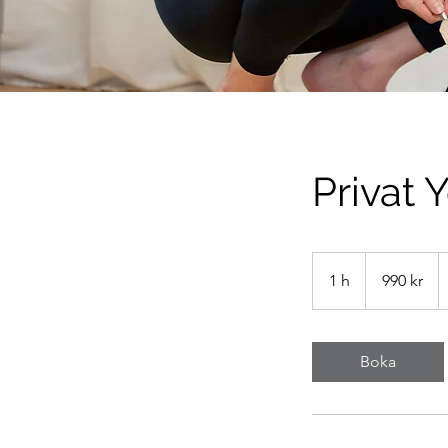
Privat 
990
svenska
1 h
1
990 kr
kronor
Boka