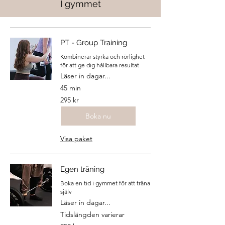
I gymmet
PT - Group Training
Kombinerar styrka och rörlighet
för att ge dig hållbara resultat
Läser in dagar...
45 min
295
295 kr
svenska
kronor
Boka nu
Visa paket
Egen träning
Boka en tid i gymmet för att träna
själv
Läser in dagar...
Tidslängden varierar
250