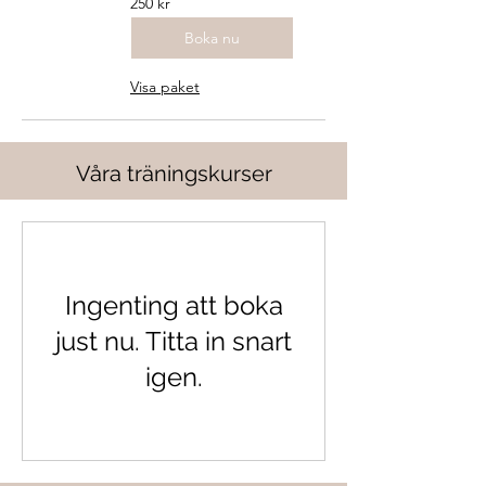
250 kr
svenska
kronor
Boka nu
Visa paket
Våra träningskurser
Ingenting att boka
just nu. Titta in snart
igen.