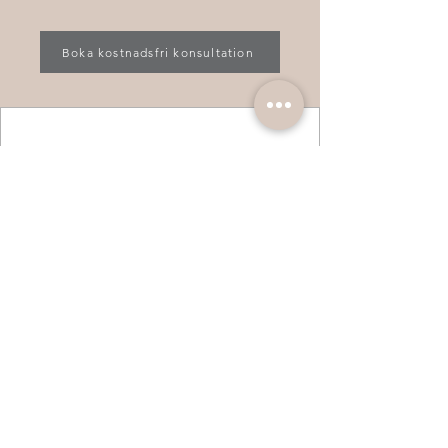
Boka kostnadsfri konsultation
Inga paket är
tillgängliga
När det finns paket tillgängliga för
köp visas de här.