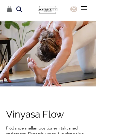
Vinyasa Flow
Flödande mellan positioner i takt med
andetaget. Dynamisk yoga & avslappning