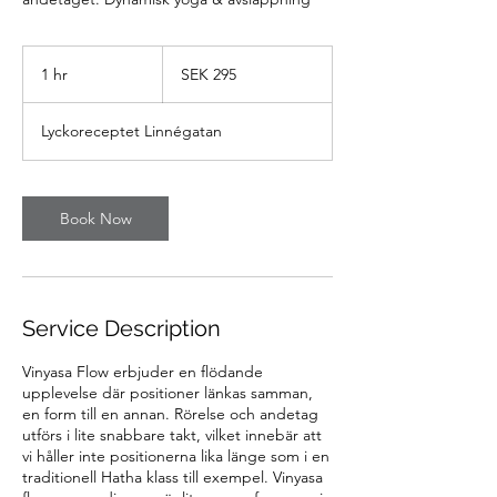
295
Swedish
1 hr
1
SEK 295
kronor
h
Lyckoreceptet Linnégatan
Book Now
Service Description
Vinyasa Flow erbjuder en flödande
upplevelse där positioner länkas samman,
en form till en annan. Rörelse och andetag
utförs i lite snabbare takt, vilket innebär att
vi håller inte positionerna lika länge som i en
traditionell Hatha klass till exempel. Vinyasa