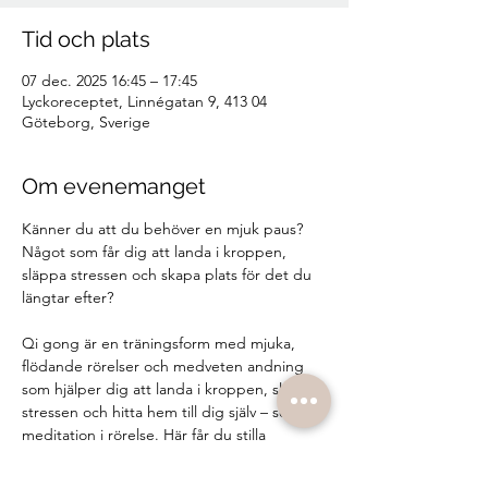
Tid och plats
07 dec. 2025 16:45 – 17:45
Lyckoreceptet, Linnégatan 9, 413 04
Göteborg, Sverige
Om evenemanget
Känner du att du behöver en mjuk paus?
Något som får dig att landa i kroppen, 
släppa stressen och skapa plats för det du 
längtar efter?
Qi gong är en träningsform med mjuka, 
flödande rörelser och medveten andning 
som hjälper dig att landa i kroppen, släppa 
stressen och hitta hem till dig själv – som 
meditation i rörelse. Här får du stilla 
tankarna, släppa på spänningar och fylla på 
med livsenergi.💫