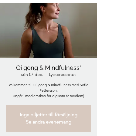
Qi gong & Mindfulness*
sön 07 dec.
  |  
Lyckoreceptet
Välkommen till Qi gong & mindfulness med Sofie
Pettersson.
(Ingår i medlemskap för dig som är medlem)
Inga biljetter till försäljning
Se andra evenemang