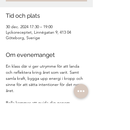
Tid och plats
30 dec. 2024 17:30 – 19:00
Lyckoreceptet, Linnégatan 9, 413 04
Göteborg, Sverige
Om evenemanget
En klass där vi ger utrymme för att landa 
och reflektera kring året som varit. Samt 
samla kraft, bygga upp energi i kropp och 
sinne för att sätta intentioner för det nya 
året. 
Bella kommer att guida dig genom 
Meditation, mjukt, men kraftfullt Anahata 
Yoga flöde, Yoga Nidra och en guidad skriv 
övning. Hon kommer även bjuda på en 
kopp varm kakao 🙏🏽 Kom som du är, ta 