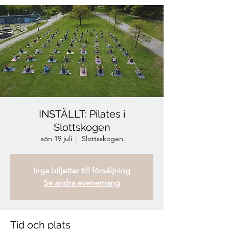
INSTÄLLT: Pilates i
Slottskogen
sön 19 juli
  |  
Slottsskogen
Inga biljetter till försäljning
Se andra evenemang
Tid och plats