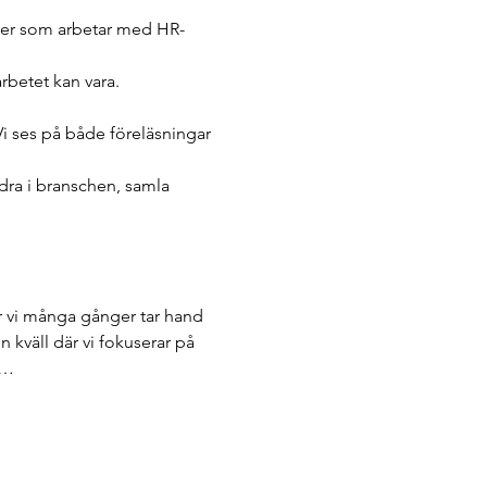
ller som arbetar med HR-
betet kan vara.
Vi ses på både föreläsningar 
dra i branschen, samla 
 vi många gånger tar hand 
n kväll där vi fokuserar på 
m…