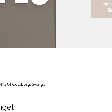
Inga b
Se
 413 04 Göteborg, Sverige
nget