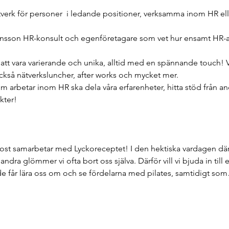
ätverk för personer  i ledande positioner, verksamma inom HR e
Jönsson HR-konsult och egenföretagare som vet hur ensamt HR-ar
 att vara varierande och unika, alltid med en spännande touch! 
så nätverksluncher, after works och mycket mer. 
om arbetar inom HR ska dela våra erfarenheter, hitta stöd från an
kter! 
st samarbetar med Lyckoreceptet! I den hektiska vardagen där
dra glömmer vi ofta bort oss själva. Därför vill vi bjuda in till e
e får lära oss om och se fördelarna med pilates, samtidigt so