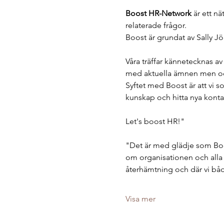
Boost HR-Network
 är ett n
relaterade frågor.
Boost är grundat av Sally 
Våra träffar kännetecknas av
med aktuella ämnen men ock
Syftet med Boost är att vi s
kunskap och hitta nya konta
Let's boost HR!"
"Det är med glädje som Boo
om organisationen och alla an
återhämtning och där vi båd
Visa mer