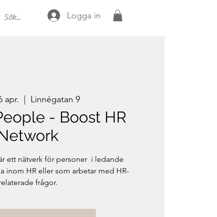
Logga in
6 apr.
  |  
Linnégatan 9
 People - Boost HR
Network
 ett nätverk för personer i ledande
ma inom HR eller som arbetar med HR-
relaterade frågor.