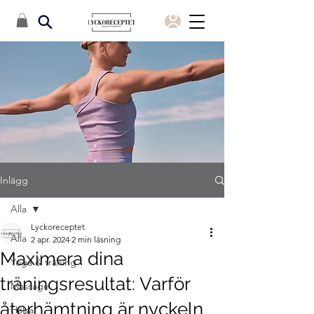
Inlägg
Alla
Lyckoreceptet
Alla
2 apr. 2024
2 min läsning
Maximera dina
Yoga & träning
träningsresultat: Varför
Massage
återhämtning är nyckeln
Hälsa