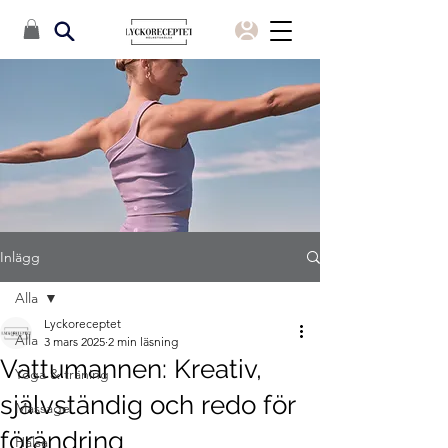
Inlägg
Alla
Lyckoreceptet
Alla
3 mars 2025
2 min läsning
Vattumannen: Kreativ,
Yoga & träning
självständig och redo för
Massage
förändring
Hälsa