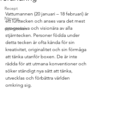
Recept
Vattumannen (20 januari – 18 februari) är 
Närvaro
ett lufttecken och anses vara det mest 
progressiva och visionära av alla 
stjärntecken
stjärntecken. Personer födda under 
detta tecken är ofta kända för sin 
kreativitet, originalitet och sin förmåga 
att tänka utanför boxen. De är inte 
rädda för att utmana konventioner och 
söker ständigt nya sätt att tänka, 
utvecklas och förbättra världen 
omkring sig.