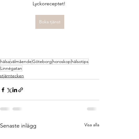
Lyckoreceptet! 
Boka tjänst
hälsa
välmående
Göteborg
horoskop
hälsotips
Linnégatan
stjärntecken
Visa alla
Senaste inlägg