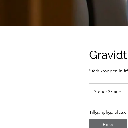
Gravidt
Stärk kroppen inifr
Startar 27 aug.
S
t
a
Tillgängliga platser
r
t
Boka
a