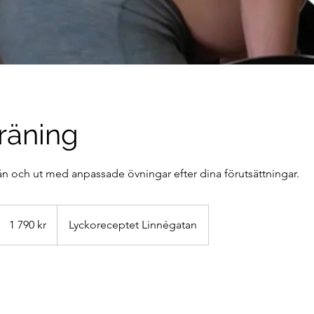
räning
ån och ut med anpassade övningar efter dina förutsättningar.
1 790
svenska
1 790 kr
Lyckoreceptet Linnégatan
kronor