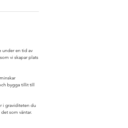
e under en tid av
som vi skapar plats
 minskar
 bygga tillit till
 i graviditeten du
r det som väntar.