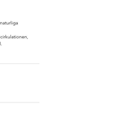
 naturliga
irkulationen,
.