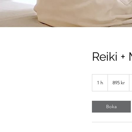
Reiki +
895
svenska
1 h
1
895 kr
kronor
Boka