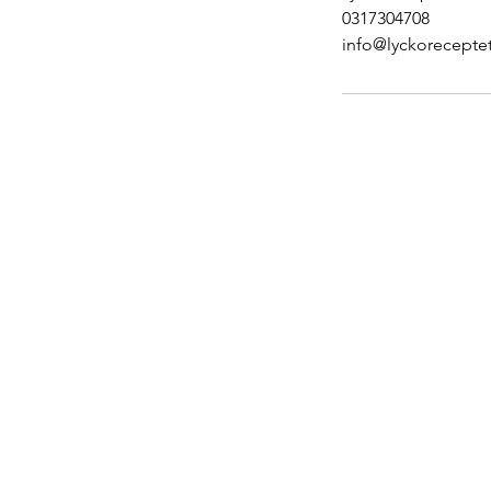
0317304708
info@lyckoreceptet