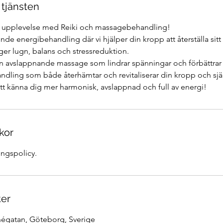
 tjänsten
 upplevelse med Reiki och massagebehandling!
nde energibehandling där vi hjälper din kropp att återställa sitt
 ger lugn, balans och stressreduktion.
avslappnande massage som lindrar spänningar och förbättrar c
ndling som både återhämtar och revitaliserar din kropp och själ
att känna dig mer harmonisk, avslappnad och full av energi!
kor
ngspolicy.
ter
négatan, Göteborg, Sverige