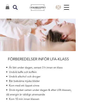
FÖRBEREDELSER INFÖR LFA-KLASS
• Ät lätt under dagen, senast 3 h innan en klass
• Undvik kaffe och koffein
• Undvik alkohol och droger
• Bär bekväma mjuka kläder
• Kom med ett öppet sinne
• Drick mycket vatten under dagen & efter LFA klassen,
då energin är väldigt utrensande
• Kom 10 min innan klassen