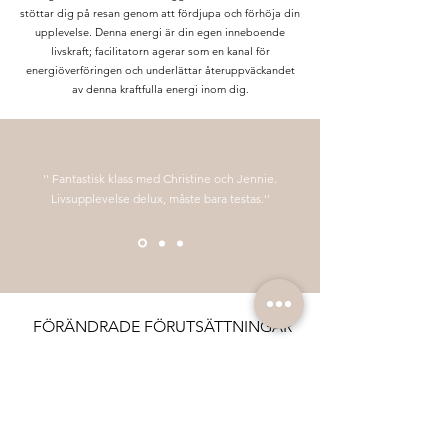
stöttar dig på resan genom att fördjupa och förhöja din
upplevelse. Denna energi är din egen inneboende
livskraft; facilitatorn agerar som en kanal för
energiöverföringen och underlättar återuppväckandet
av denna kraftfulla energi inom dig.
'' Fantastisk klass med Christine och Jennie.
Livsupplevelse delux, måste bara testas.''
FÖRÄNDRADE FÖRUTSÄTTNINGAR
Vi strävar alltid efter att skapa en miljö där alla våra
deltagare ska kunna känna sig trygga och väl
omhändertagna. Tyvärr har förutsättningarna från vår
hyresförening förändrats och vi kommer därför behöva
avsluta våra Life Force Activation klasser. Vi beklagar