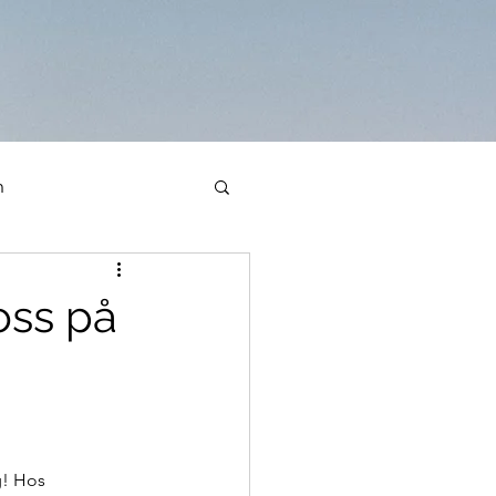
n
oss på
g! Hos 