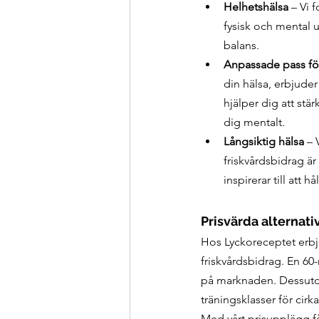
Helhetshälsa
 – Vi 
fysisk och mental u
balans.
Anpassade pass för 
din hälsa, erbjude
hjälper dig att st
dig mentalt.
Långsiktig hälsa
 – 
friskvårdsbidrag ä
inspirerar till att 
Prisvärda alternativ
Hos Lyckoreceptet erbju
friskvårdsbidrag. En 60-
på marknaden. Dessutom 
träningsklasser för cirka
Med vårt prisupplägg får