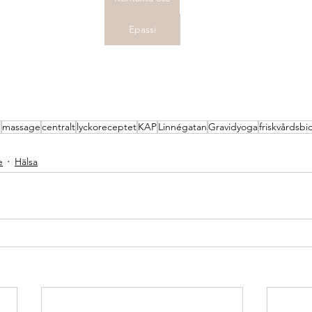
Epassi
g
massage
centralt
lyckoreceptet
KAP
Linnégatan
Gravidyoga
friskvårdsbi
e
Hälsa