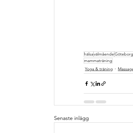
hälsa
välmående
Götebor
mammaträning
Yoga & träning
Massag
Senaste inlägg