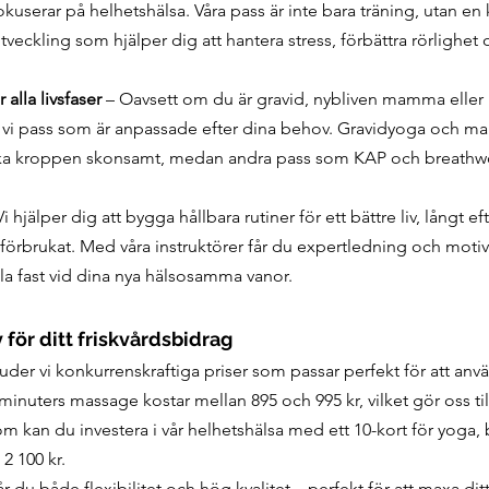
fokuserar på helhetshälsa. Våra pass är inte bara träning, utan e
tveckling som hjälper dig att hantera stress, förbättra rörlighet o
alla livsfaser
 – Oavsett om du är gravid, nybliven mamma eller ba
r vi pass som är anpassade efter dina behov. Gravidyoga och 
ärka kroppen skonsamt, medan andra pass som KAP och breathwo
Vi hjälper dig att bygga hållbara rutiner för ett bättre liv, långt efte
r förbrukat. Med våra instruktörer får du expertledning och moti
hålla fast vid dina nya hälsosamma vanor.
 för ditt friskvårdsbidrag
der vi konkurrenskraftiga priser som passar perfekt för att anvä
minuters massage kostar mellan 895 och 995 kr, vilket gör oss till 
kan du investera i vår helhetshälsa med ett 10-kort för yoga, 
 2 100 kr. 
 du både flexibilitet och hög kvalitet – perfekt för att maxa ditt