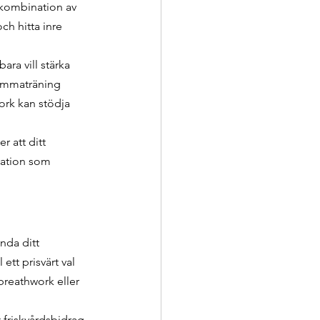
n kombination av 
ch hitta inre 
ra vill stärka 
mammaträning 
rk kan stödja 
r att ditt 
vation som 
nda ditt 
ett prisvärt val 
breathwork eller 
 friskvårdsbidrag 