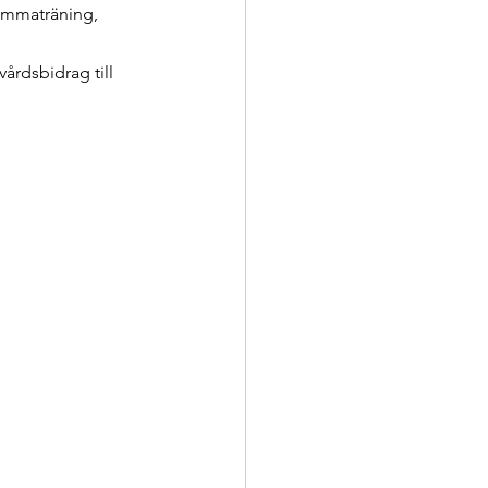
ammaträning, 
årdsbidrag till 