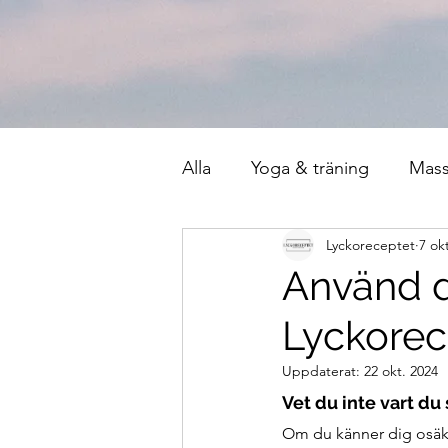
Alla
Yoga & träning
Mas
Lyckoreceptet
7 ok
Använd d
Lyckorec
Uppdaterat:
22 okt. 2024
Vet du inte vart du
Om du känner dig osäker