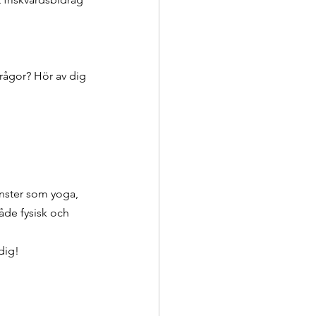
 frågor? Hör av dig 
änster som yoga, 
åde fysisk och 
dig!