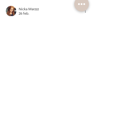
Nicka Marzzz
26 feb.
You've given me a lot to think about.
Gilla
Svara