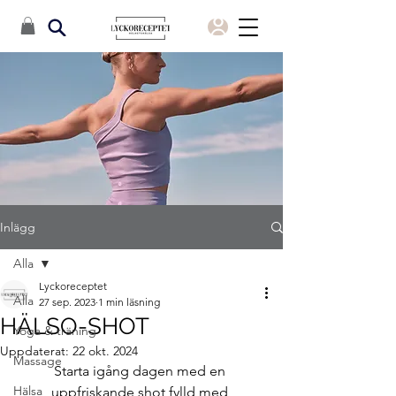
Inlägg
Alla
Lyckoreceptet
Alla
27 sep. 2023
1 min läsning
HÄLSO-SHOT
Yoga & träning
Uppdaterat:
22 okt. 2024
Massage
Starta igång dagen med en 
Hälsa
uppfriskande 
shot fylld med 