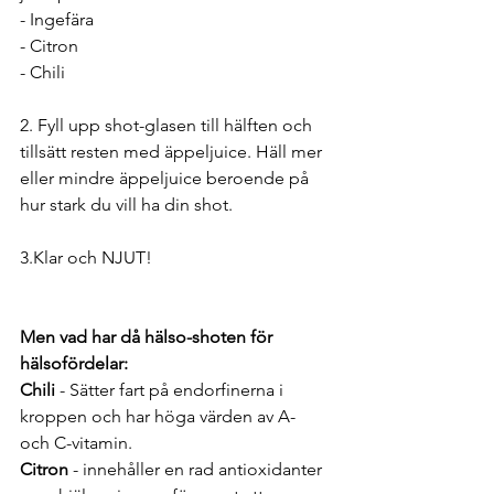
- Ingefära
- Citron
- Chili 
2. Fyll upp shot-glasen till hälften och 
tillsätt resten med äppeljuice. Häll mer 
eller mindre äppeljuice beroende på 
hur stark du vill ha din shot. 
3.Klar och NJUT!
Men vad har då hälso-shoten för 
hälsofördelar: 
Chili
 - Sätter fart på endorfinerna i 
kroppen och har höga värden av A- 
och C-vitamin.
Citron
 -
 innehåller en rad antioxidanter 