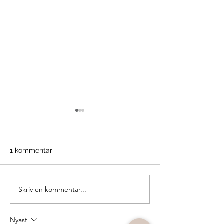
1 kommentar
Skriv en kommentar...
Ät rätt och må bättre
Grundarna av
under graviditeten
Lyckoreceptet
Nyast