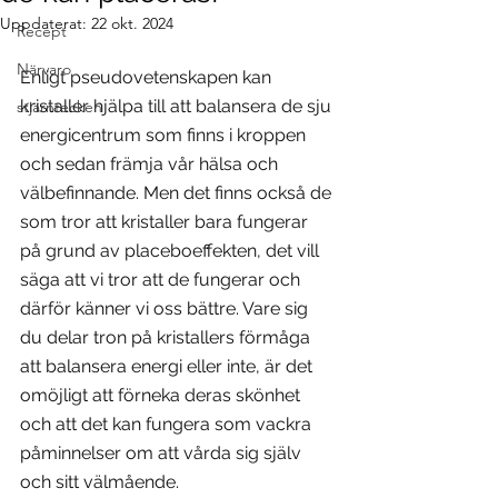
Uppdaterat:
22 okt. 2024
Recept
Närvaro
Enligt pseudovetenskapen kan 
kristaller hjälpa till att balansera de sju 
stjärntecken
energicentrum som finns i kroppen 
och sedan främja vår hälsa och 
välbefinnande. Men det finns också de 
som tror att kristaller bara fungerar 
på grund av placeboeffekten, det vill 
säga att vi tror att de fungerar och 
därför känner vi oss bättre. Vare sig 
du delar tron på kristallers förmåga 
att balansera energi eller inte, är det 
omöjligt att förneka deras skönhet 
och att det kan fungera som vackra 
påminnelser om att vårda sig själv 
och sitt välmående.