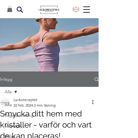
Inlägg
Alla
Lyckoreceptet
Alla
22 feb. 2024
2 min läsning
Smycka ditt hem med
Yoga & träning
kristaller - varför och vart
Massage
de kan placeras!
Hälsa