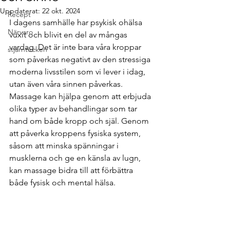
Uppdaterat:
22 okt. 2024
Recept
I dagens samhälle har psykisk ohälsa 
Närvaro
vuxit och blivit en del av mångas 
vardag. Det är inte bara våra kroppar 
stjärntecken
som påverkas negativt av den stressiga 
moderna livsstilen som vi lever i idag, 
utan även våra sinnen påverkas. 
Massage kan hjälpa genom att erbjuda 
olika typer av behandlingar som tar 
hand om både kropp och själ. Genom 
att påverka kroppens fysiska system, 
såsom att minska spänningar i 
musklerna och ge en känsla av lugn, 
kan massage bidra till att förbättra 
både fysisk och mental hälsa.