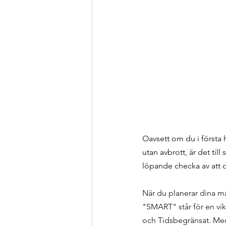
Oavsett om du i första h
utan avbrott, är det till
löpande checka av att du
När du planerar dina må
"SMART" står för en vik
och Tidsbegränsat. Med h