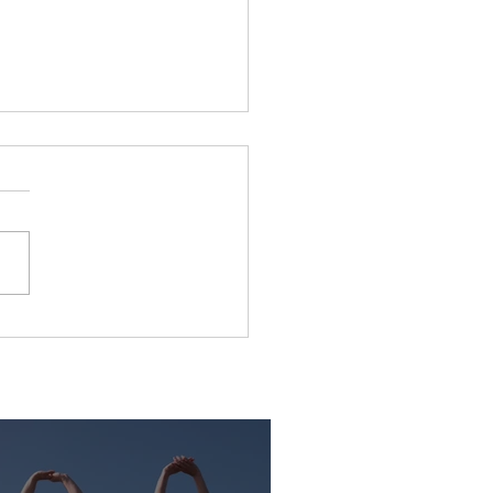
-stabilitetens och
ningens stjärntecken