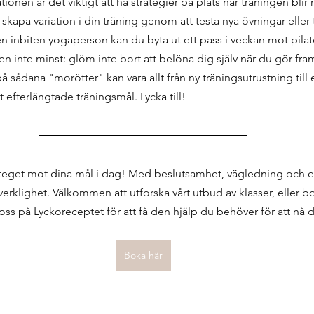
tionen är det viktigt att ha strategier på plats när träningen bl
 skapa variation i din träning genom att testa nya övningar eller
n inbiten yogaperson kan du byta ut ett pass i veckan mot pilate
n inte minst: glöm inte bort att belöna dig själv när du gör fram
 sådana "morötter" kan vara allt från ny träningsutrustning til
 efterlängtade träningsmål. Lycka till!
steget mot dina mål i dag!
 Me
d beslutsamhet, vägledning och en
verklighet. Välkommen att utforska vårt utbud av klasser, eller b
oss på Lyckoreceptet för att få den hjälp du behöver för att nå 
Boka här