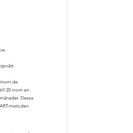
pe.
uppnått.
 inom de 
ill 20 inom en 
 månader. Dessa 
 SMART-metoden.