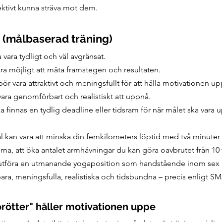
fektivt kunna sträva mot dem.
 (målbaserad träning)
 vara tydligt och väl avgränsat.
ra möjligt att mäta framstegen och resultaten.
ör vara attraktivt och meningsfullt för att hålla motivationen up
vara genomförbart och realistiskt att uppnå.
 finnas en tydlig deadline eller tidsram för när målet ska vara 
 kan vara att minska din femkilometers löptid med två minuter
, att öka antalet armhävningar du kan göra oavbrutet från 10 t
a utföra en utmanande yogaposition som handstående inom sex
tbara, meningsfulla, realistiska och tidsbundna – precis enligt
orötter" håller motivationen uppe