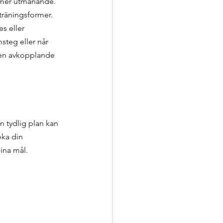
ir mer utmanande. 
 träningsformer. 
s eller 
steg eller når 
l en avkopplande 
 tydlig plan kan 
oka din 
dina mål.