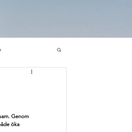
n
 ensam. Genom 
 både öka 