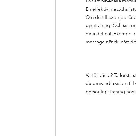
För att bibehålla motiva
En effektiv metod är att
Om du till exempel är e
gymträning. Och sist me
dina delmål. Exempel på
massage när du nått ditt
Varför vänta? Ta första 
du omvandla vision till 
personliga träning hos 