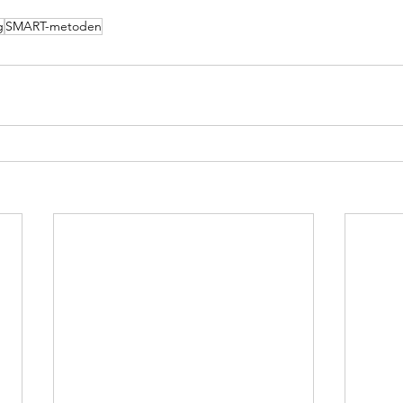
g
SMART-metoden