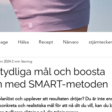
sage
Hälsa
Recept
Närvaro
stjärntecke
uni 2024
2 min läsning
 tydliga mål och boosta
en med SMART-metoden
 planlöst och upplever att resultaten dröjer? Du är inte
 konkreta och realistiska mål för att nå dit du vill, kan du