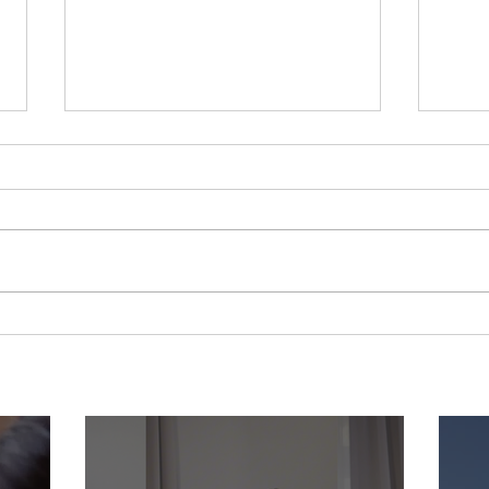
Din väg till välmående: Hur
Oxen
du motiverar dig själv att
njut
prioritera dig