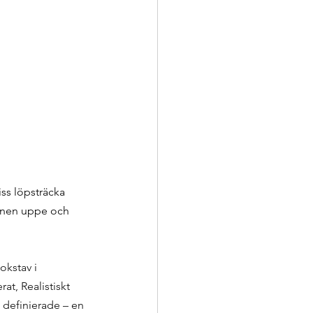
iss löpsträcka 
tionen uppe och 
okstav i 
t, Realistiskt 
 definierade – en 