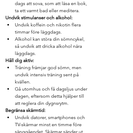
dags att sova, som att läsa en bok, 
ta ett varmt bad eller meditera.
Undvik stimulanser och alkohol:
Undvik koffein och nikotin flera 
timmar före läggdags.
Alkohol kan störa din sömncykel, 
så undvik att dricka alkohol nära 
läggdags.
Håll dig aktiv:
Träning främjar god sömn, men 
undvik intensiv träning sent på 
kvällen.
Gå utomhus och få dagsljus under 
dagen, eftersom detta hjälper till 
att reglera din dygnsrytm.
Begränsa skärmtid:
Undvik datorer, smartphones och 
TV-skärmar minst en timme före 
sänggåendet. Skärmar sänder ut 