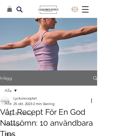
Inlägg
Alla
Lyckoreceptet
Alla
25 okt. 2023
2 min läsning
Vårt Recept För En God
Yoga & träning
Nattsömn: 10 användbara
Massage
Tips
Hälsa