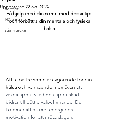
Uppdaterat:
22 okt. 2024
Recept
Få hjälp med din sömn med dessa tips 
Närvaro
och förbättra din mentala och fysiska 
hälsa.
stjärntecken
Att få bättre sömn är avgörande för din 
hälsa och välmående men även a
tt 
vakna upp utvilad och uppfriskad 
bidrar till bättre välbefinnande. Du 
kommer att ha mer energi och 
motivation för att möta dagen. 